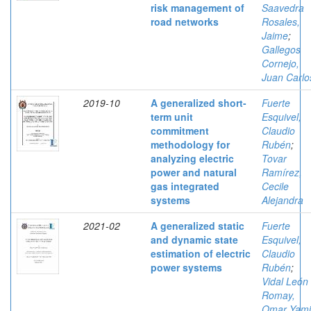
risk management of
Saavedra
road networks
Rosales,
Jaime
;
Gallegos
Cornejo,
Juan Carlo
2019-10
A generalized short-
Fuerte
term unit
Esquivel,
commitment
Claudio
methodology for
Rubén
;
analyzing electric
Tovar
power and natural
Ramírez,
gas integrated
Cecile
systems
Alejandra
2021-02
A generalized static
Fuerte
and dynamic state
Esquivel,
estimation of electric
Claudio
power systems
Rubén
;
Vidal León
Romay,
Omar Yami