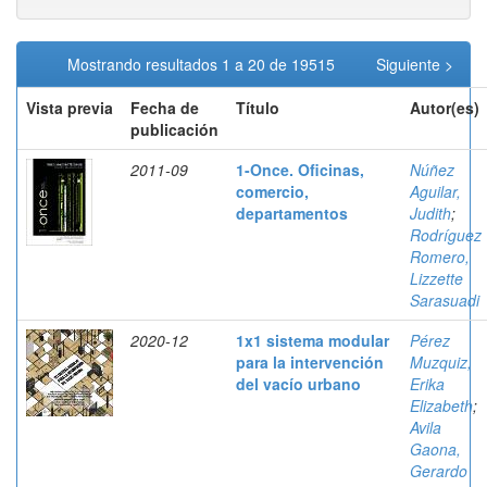
Mostrando resultados 1 a 20 de 19515
Siguiente >
Vista previa
Fecha de
Título
Autor(es)
publicación
2011-09
1-Once. Oficinas,
Núñez
comercio,
Aguilar,
departamentos
Judith
;
Rodríguez
Romero,
Lizzette
Sarasuadi
2020-12
1x1 sistema modular
Pérez
para la intervención
Muzquiz,
del vacío urbano
Erika
Elizabeth
;
Avila
Gaona,
Gerardo