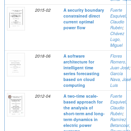
2015-02
A security boundary
Fuerte
constrained direct
Esquivel,
current optimal
Claudio
power flow
Rubén
;
Chávez
Lugo,
Miguel
2018-06
A software
Flores
architecture for
Romero,
intelligent time
Juan José
;
series forecasting
García
based on cloud
Nava, José
computing
Luis
2012-04
A two-time scale-
Fuerte
based approach for
Esquivel,
the analysis of
Claudio
short-term and long-
Rubén
;
term dynamics in
Ramírez
electric power
Betancour,