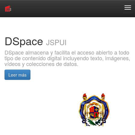
Skip
navigation
DSpace
JSPUI
DSpace almacena y facilita el acceso abierto a todo
tipo de contenido digital incluyendo texto, imágenes,
vídeos y colecciones de datos.
Leer más