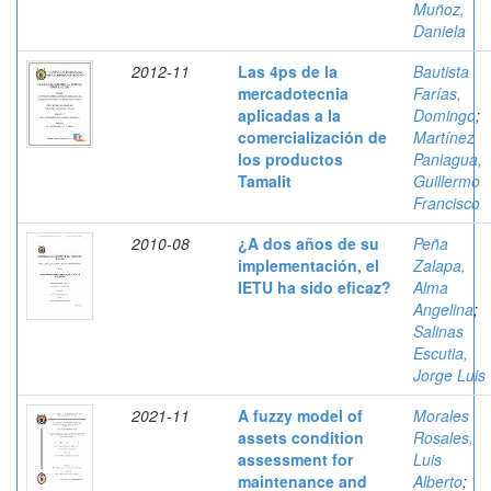
Muñoz,
Daniela
2012-11
Las 4ps de la
Bautista
mercadotecnia
Farías,
aplicadas a la
Domingo
;
comercialización de
Martínez
los productos
Paniagua,
Tamalit
Guillermo
Francisco
2010-08
¿A dos años de su
Peña
implementación, el
Zalapa,
IETU ha sido eficaz?
Alma
Angelina
;
Salinas
Escutia,
Jorge Luis
2021-11
A fuzzy model of
Morales
assets condition
Rosales,
assessment for
Luis
maintenance and
Alberto
;