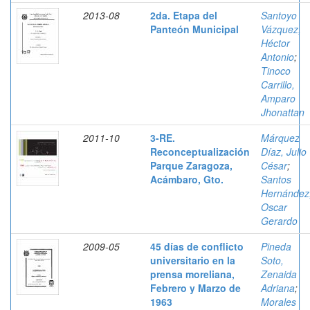
2013-08
2da. Etapa del
Santoyo
Panteón Municipal
Vázquez,
Héctor
Antonio
;
Tinoco
Carrillo,
Amparo
Jhonattan
2011-10
3-RE.
Márquez
Reconceptualización
Díaz, Julio
Parque Zaragoza,
César
;
Acámbaro, Gto.
Santos
Hernández
Oscar
Gerardo
2009-05
45 días de conflicto
Pineda
universitario en la
Soto,
prensa moreliana,
Zenaida
Febrero y Marzo de
Adriana
;
1963
Morales