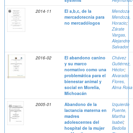
systems
Reymundo
2014-11
El a,b,c, de la
Mendoza
mercadotecnia para
Mendoza,
no mercadólogos
Horacio
;
Zárate
Vargas,
Alejandro
Salvador
2016-02
El abandono canino
Chávez
y su marco
Gutiérrez,
normativo como una
Héctor
;
problemática para el
Alvarado
bienestar animal y
Flores,
social en Morelia,
Alma Rosa
Michoacán
2005-01
Abandono de la
Izquierdo
lactancia materna en
Puente,
madres
Martha
adolescentes del
Isabel
;
hospital de la mujer
Bedolla