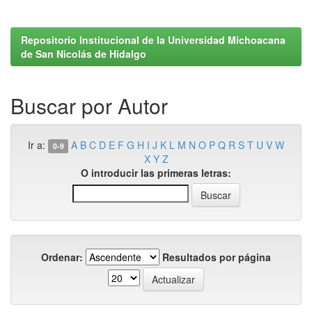
Repositorio Institucional de la Universidad Michoacana
de San Nicolás de Hidalgo
Buscar por Autor
Ir a:
A
B
C
D
E
F
G
H
I
J
K
L
M
N
O
P
Q
R
S
T
U
V
W
0-9
X
Y
Z
O introducir las primeras letras:
Ordenar:
Resultados por página