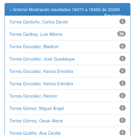
< Anterior
Mostrando resultados 18473 a 18492 de 20269
Siguiente >
Torres Garduño, Carlos Daniel
1
Torres Garibay, Luis Alberto
38
Torres González, Bladimir
1
Torres González, José Guadalupe
1
Torres González, Karina Erendira
1
Torres González, Karina Eréndira
1
Torres González, Ramón
1
Torres Gómez, Miguel Ángel
1
Torres Gómez, Oscar Alexis
1
Torres Gudiño, Ana Cecilia
1