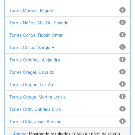
Torres Moreno, Miguel
1
Torres Núñez, Ma. Del Rosario
2
Torres Ochoa, Rubén Omar
1
Torres Ochoa, Sergio R.
3
Torres Ordoñez, Alejandra
1
Torres Oregel, Osbaldo
1
Torres Oregón, Luz Areli
1
Torres Ortega, Martha Leticia
1
Torres Ortiz, Gabriela Elisa
1
Torres Ortiz, Jesús Bersaín
1
< Anterior
Mostrando resultados 18520 a 18539 de 20269