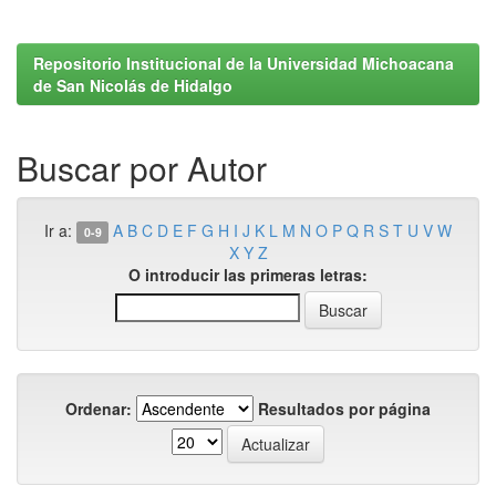
Repositorio Institucional de la Universidad Michoacana
de San Nicolás de Hidalgo
Buscar por Autor
Ir a:
A
B
C
D
E
F
G
H
I
J
K
L
M
N
O
P
Q
R
S
T
U
V
W
0-9
X
Y
Z
O introducir las primeras letras:
Ordenar:
Resultados por página