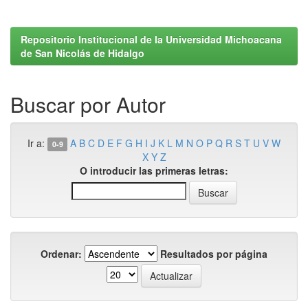
Repositorio Institucional de la Universidad Michoacana
de San Nicolás de Hidalgo
Buscar por Autor
Ir a:
A
B
C
D
E
F
G
H
I
J
K
L
M
N
O
P
Q
R
S
T
U
V
W
0-9
X
Y
Z
O introducir las primeras letras:
Ordenar:
Resultados por página