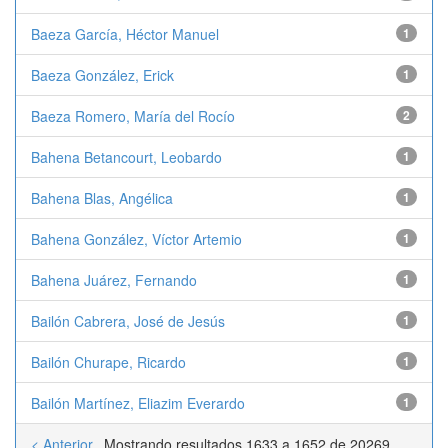
Baeza García, Héctor Manuel
1
Baeza González, Erick
1
Baeza Romero, María del Rocío
2
Bahena Betancourt, Leobardo
1
Bahena Blas, Angélica
1
Bahena González, Víctor Artemio
1
Bahena Juárez, Fernando
1
Bailón Cabrera, José de Jesús
1
Bailón Churape, Ricardo
1
Bailón Martínez, Eliazim Everardo
1
< Anterior
Mostrando resultados 1633 a 1652 de 20269