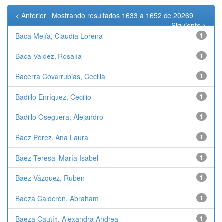
< Anterior
Mostrando resultados 1633 a 1652 de 20269
Siguiente >
Baca Mejía, Claudia Lorena
1
Baca Valdez, Rosalía
1
Bacerra Covarrubias, Cecilia
1
Badillo Enríquez, Cecilio
1
Badillo Oseguera, Alejandro
1
Baez Pérez, Ana Laura
1
Baez Teresa, María Isabel
1
Baez Vázquez, Ruben
1
Baeza Calderón, Abraham
1
Baeza Cautín, Alexandra Andrea
1