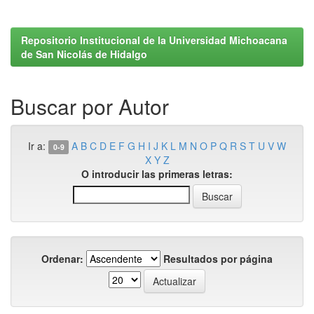
Repositorio Institucional de la Universidad Michoacana
de San Nicolás de Hidalgo
Buscar por Autor
Ir a:
A
B
C
D
E
F
G
H
I
J
K
L
M
N
O
P
Q
R
S
T
U
V
W
0-9
X
Y
Z
O introducir las primeras letras:
Ordenar:
Resultados por página