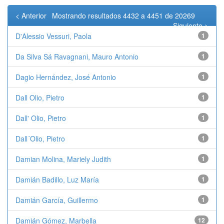
< Anterior
Mostrando resultados 4432 a 4451 de 20269
Siguiente >
D'Alessio Vessuri, Paola
1
Da Silva Sá Ravagnani, Mauro Antonio
1
Dagio Hernández, José Antonio
1
Dall Olio, Pietro
1
Dall' Olio, Pietro
1
Dall´Olio, Pietro
1
Damian Molina, Mariely Judith
1
Damián Badillo, Luz María
1
Damián García, Guillermo
1
Damián Gómez, Marbella
12