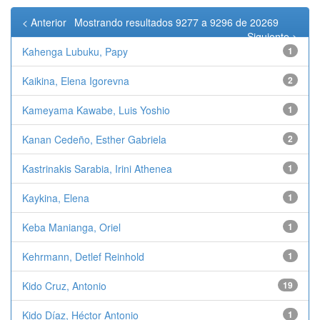
< Anterior
Mostrando resultados 9277 a 9296 de 20269
Siguiente >
Kahenga Lubuku, Papy
1
Kaikina, Elena Igorevna
2
Kameyama Kawabe, Luis Yoshio
1
Kanan Cedeño, Esther Gabriela
2
Kastrinakis Sarabia, Irini Athenea
1
Kaykina, Elena
1
Keba Manianga, Oriel
1
Kehrmann, Detlef Reinhold
1
Kido Cruz, Antonio
19
Kido Díaz, Héctor Antonio
1