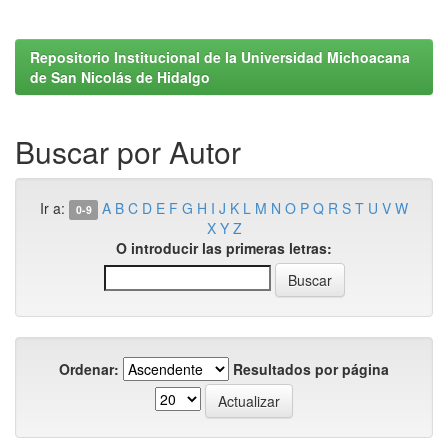
Repositorio Institucional de la Universidad Michoacana
de San Nicolás de Hidalgo
Buscar por Autor
Ir a:
A
B
C
D
E
F
G
H
I
J
K
L
M
N
O
P
Q
R
S
T
U
V
W
0-9
X
Y
Z
O introducir las primeras letras:
Ordenar:
Resultados por página