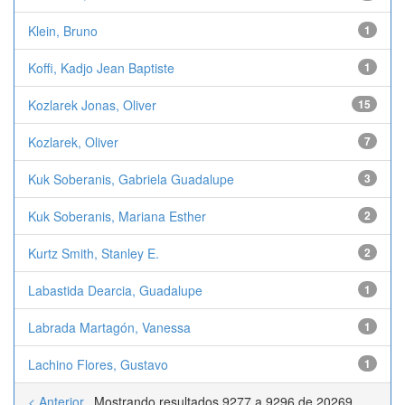
Klein, Bruno
1
Koffi, Kadjo Jean Baptiste
1
Kozlarek Jonas, Oliver
15
Kozlarek, Oliver
7
Kuk Soberanis, Gabriela Guadalupe
3
Kuk Soberanis, Mariana Esther
2
Kurtz Smith, Stanley E.
2
Labastida Dearcia, Guadalupe
1
Labrada Martagón, Vanessa
1
Lachino Flores, Gustavo
1
< Anterior
Mostrando resultados 9277 a 9296 de 20269