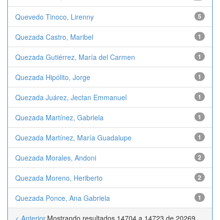
Quevedo Tinoco, Lirenny
5
Quezada Castro, Maribel
1
Quezada Gutiérrez, María del Carmen
1
Quezada Hipólito, Jorge
1
Quezada Juárez, Jectan Emmanuel
1
Quezada Martínez, Gabriela
1
Quezada Martínez, María Guadalupe
1
Quezada Morales, Andoni
2
Quezada Moreno, Heriberto
2
Quezada Ponce, Ana Gabriela
1
< Anterior
Mostrando resultados 14704 a 14723 de 20269