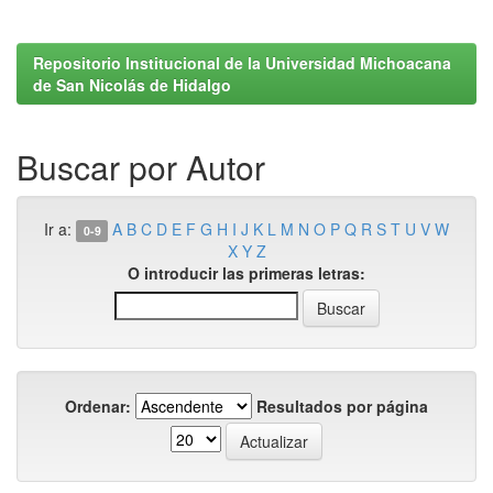
Repositorio Institucional de la Universidad Michoacana
de San Nicolás de Hidalgo
Buscar por Autor
Ir a:
A
B
C
D
E
F
G
H
I
J
K
L
M
N
O
P
Q
R
S
T
U
V
W
0-9
X
Y
Z
O introducir las primeras letras:
Ordenar:
Resultados por página