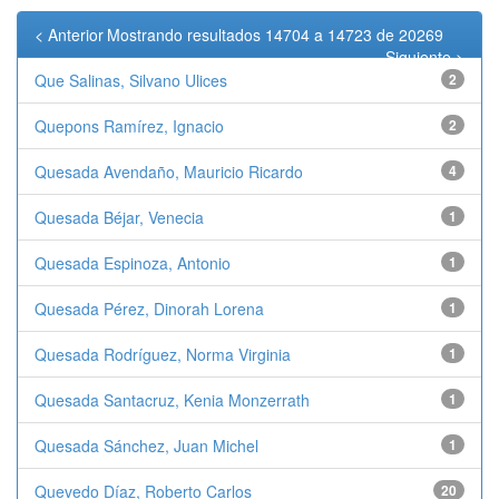
< Anterior
Mostrando resultados 14704 a 14723 de 20269
Siguiente >
Que Salinas, Silvano Ulices
2
Quepons Ramírez, Ignacio
2
Quesada Avendaño, Mauricio Ricardo
4
Quesada Béjar, Venecia
1
Quesada Espinoza, Antonio
1
Quesada Pérez, Dinorah Lorena
1
Quesada Rodríguez, Norma Virginia
1
Quesada Santacruz, Kenia Monzerrath
1
Quesada Sánchez, Juan Michel
1
Quevedo Díaz, Roberto Carlos
20