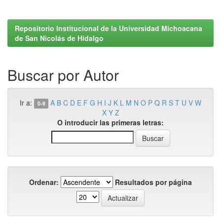
Repositorio Institucional de la Universidad Michoacana
de San Nicolás de Hidalgo
Buscar por Autor
Ir a:
A
B
C
D
E
F
G
H
I
J
K
L
M
N
O
P
Q
R
S
T
U
V
W
0-9
X
Y
Z
O introducir las primeras letras:
Ordenar:
Resultados por página