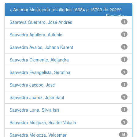
< Anterior
Mostrando resultados 16684 a 16703 de 20269
Siguiente >
Saaravia Guerrero, José Andrés
1
Saavedra Aguilera, Antonio
1
Saavedra Ávalos, Johana Karent
1
Saavedra Clemente, Alejandra
1
Saavedra Evangelista, Serafina
1
Saavedra Jacobo, José
1
Saavedra Juárez, José Saúl
1
Saavedra Luna, Silvia Isis
1
Saavedra Melgoza, Scarlet Valeria
1
Saavedra Melgoza, Valdemar
16