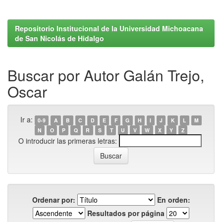
Repositorio Institucional de la Universidad Michoacana
de San Nicolás de Hidalgo
Buscar por Autor Galán Trejo,
Oscar
Ir a:
0-9
A
B
C
D
E
F
G
H
I
J
K
L
M
N
O
P
Q
R
S
T
U
V
W
X
Y
Z
O introducir las primeras letras:
Ordenar por:
En orden:
Resultados por página