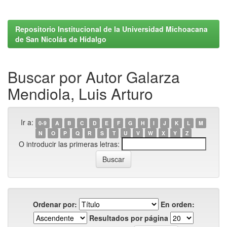
Repositorio Institucional de la Universidad Michoacana
de San Nicolás de Hidalgo
Buscar por Autor Galarza
Mendiola, Luis Arturo
Ir a:
0-9
A
B
C
D
E
F
G
H
I
J
K
L
M
N
O
P
Q
R
S
T
U
V
W
X
Y
Z
O introducir las primeras letras:
Ordenar por:
En orden:
Resultados por página