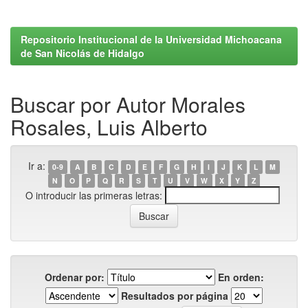
Repositorio Institucional de la Universidad Michoacana
de San Nicolás de Hidalgo
Buscar por Autor Morales
Rosales, Luis Alberto
Ir a:
0-9
A
B
C
D
E
F
G
H
I
J
K
L
M
N
O
P
Q
R
S
T
U
V
W
X
Y
Z
O introducir las primeras letras:
Ordenar por:
En orden:
Resultados por página