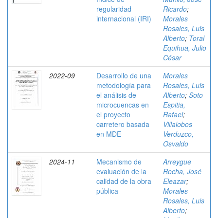
regularidad
Ricardo
;
internacional (IRI)
Morales
Rosales, Luis
Alberto
;
Toral
Equihua, Julio
César
2022-09
Desarrollo de una
Morales
metodología para
Rosales, Luis
el análisis de
Alberto
;
Soto
microcuencas en
Espitia,
el proyecto
Rafael
;
carretero basada
Villalobos
en MDE
Verduzco,
Osvaldo
2024-11
Mecanismo de
Arreygue
evaluación de la
Rocha, José
calidad de la obra
Eleazar
;
pública
Morales
Rosales, Luis
Alberto
;