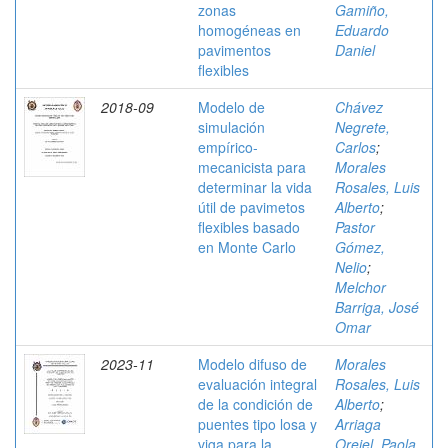
zonas
Gamiño,
homogéneas en
Eduardo
pavimentos
Daniel
flexibles
2018-09
Modelo de
Chávez
simulación
Negrete,
empírico-
Carlos
;
mecanicista para
Morales
determinar la vida
Rosales, Luis
útil de pavimetos
Alberto
;
flexibles basado
Pastor
en Monte Carlo
Gómez,
Nelio
;
Melchor
Barriga, José
Omar
2023-11
Modelo difuso de
Morales
evaluación integral
Rosales, Luis
de la condición de
Alberto
;
puentes tipo losa y
Arriaga
viga para la
Orejel, Paola