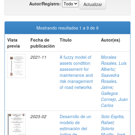
Autor/Registro:
Mostrando resultados 1 a 9 de 9
Vista
Fecha de
Título
Autor(es)
previa
publicación
2021-11
A fuzzy model of
Morales
assets condition
Rosales, Luis
assessment for
Alberto
;
maintenance and
Saavedra
risk management
Rosales,
of road networks
Jaime
;
Gallegos
Cornejo, Juan
Carlos
2023-02
Desarrollo de un
Soto Espitia,
modelo de
Rafael
;
estimación del
Solorio
índice de
Murillo, José