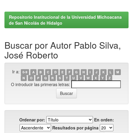
Repositorio Institucional de la Universidad Michoacana
de San Nicolás de Hidalgo
Buscar por Autor Pablo Silva,
José Roberto
Ir a:
0-9
A
B
C
D
E
F
G
H
I
J
K
L
M
N
O
P
Q
R
S
T
U
V
W
X
Y
Z
O introducir las primeras letras:
Ordenar por:
En orden:
Resultados por página