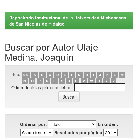
Repositorio Institucional de la Universidad Michoacana
de San Nicolás de Hidalgo
Buscar por Autor Ulaje
Medina, Joaquín
Ir a:
0-9
A
B
C
D
E
F
G
H
I
J
K
L
M
N
O
P
Q
R
S
T
U
V
W
X
Y
Z
O introducir las primeras letras:
Ordenar por:
En orden:
Resultados por página