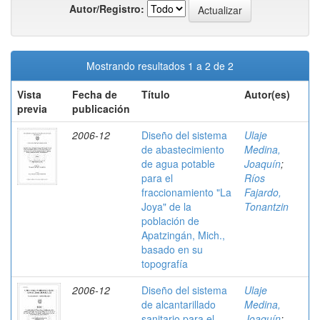
Autor/Registro:
Mostrando resultados 1 a 2 de 2
Vista
Fecha de
Título
Autor(es)
previa
publicación
2006-12
Diseño del sistema
Ulaje
de abastecimiento
Medina,
de agua potable
Joaquín
;
para el
Ríos
fraccionamiento "La
Fajardo,
Joya" de la
Tonantzin
población de
Apatzingán, Mich.,
basado en su
topografía
2006-12
Diseño del sistema
Ulaje
de alcantarillado
Medina,
sanitario para el
Joaquín
;