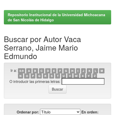
Repositorio Institucional de la Universidad Michoacana
de San Nicolás de Hidalgo
Buscar por Autor Vaca
Serrano, Jaime Mario
Edmundo
Ir a:
0-9
A
B
C
D
E
F
G
H
I
J
K
L
M
N
O
P
Q
R
S
T
U
V
W
X
Y
Z
O introducir las primeras letras:
Ordenar por:
En orden: