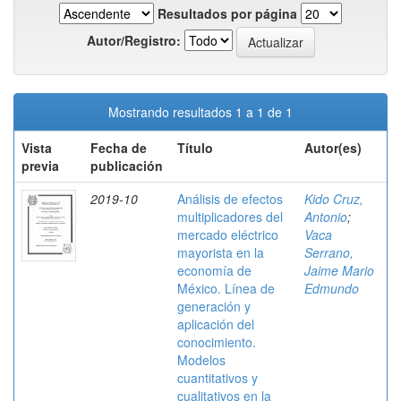
Resultados por página
Autor/Registro:
Mostrando resultados 1 a 1 de 1
Vista
Fecha de
Título
Autor(es)
previa
publicación
2019-10
Análisis de efectos
Kido Cruz,
multiplicadores del
Antonio
;
mercado eléctrico
Vaca
mayorista en la
Serrano,
economía de
Jaime Mario
México. Línea de
Edmundo
generación y
aplicación del
conocimiento.
Modelos
cuantitativos y
cualitativos en la