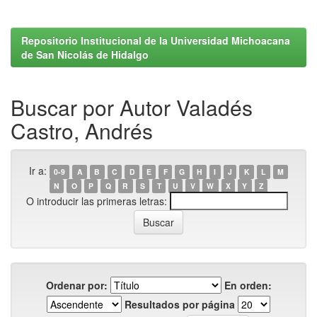
Repositorio Institucional de la Universidad Michoacana
de San Nicolás de Hidalgo
Buscar por Autor Valadés
Castro, Andrés
Ir a:
0-9
A
B
C
D
E
F
G
H
I
J
K
L
M
N
O
P
Q
R
S
T
U
V
W
X
Y
Z
O introducir las primeras letras:
Ordenar por:
En orden:
Resultados por página