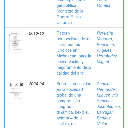
geopolítica
Pamela
(contexto de la
Guerra Rusia-
Ucrania)
2010-10
Retos y
Revuelta
perspectivas de los
Vaquero,
instrumentos
Benjamín
;
jurídicos en
Ángeles
Michoacán, para la
Hernández,
conservación y
Miguel
mejoramiento de la
calidad del aire
2024-04
Sobre la necesidad
Ángeles
en la sociedad
Hernández,
global de una
Miguel
;
Villa
comprensión
Sánchez,
integrada –
José Alfonso
;
dinámica, flexible,
Barragán
abierta – de la
Benítez,
justicia, del
Víctor