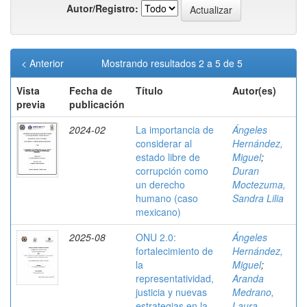
Autor/Registro:
< Anterior
Mostrando resultados 2 a 5 de 5
Vista
Fecha de
Título
Autor(es)
previa
publicación
2024-02
La importancia de
Ángeles
considerar al
Hernández,
estado libre de
Miguel
;
corrupción como
Duran
un derecho
Moctezuma,
humano (caso
Sandra Lilia
mexicano)
2025-08
ONU 2.0:
Ángeles
fortalecimiento de
Hernández,
la
Miguel
;
representatividad,
Aranda
justicia y nuevas
Medrano,
estrategias en la
Laura