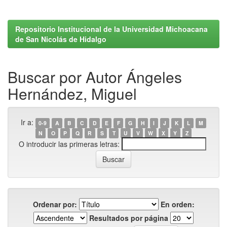
Repositorio Institucional de la Universidad Michoacana
de San Nicolás de Hidalgo
Buscar por Autor Ángeles
Hernández, Miguel
Ir a:
0-9
A
B
C
D
E
F
G
H
I
J
K
L
M
N
O
P
Q
R
S
T
U
V
W
X
Y
Z
O introducir las primeras letras:
Ordenar por:
En orden:
Resultados por página