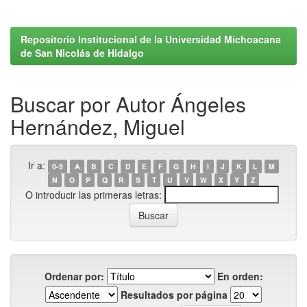
Repositorio Institucional de la Universidad Michoacana
de San Nicolás de Hidalgo
Buscar por Autor Ángeles
Hernández, Miguel
Ir a:
0-9
A
B
C
D
E
F
G
H
I
J
K
L
M
N
O
P
Q
R
S
T
U
V
W
X
Y
Z
O introducir las primeras letras:
Ordenar por:
En orden:
Resultados por página