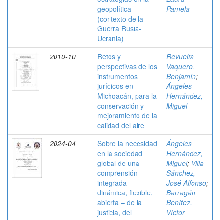
geopolítica
Pamela
(contexto de la
Guerra Rusia-
Ucrania)
2010-10
Retos y
Revuelta
perspectivas de los
Vaquero,
instrumentos
Benjamín
;
jurídicos en
Ángeles
Michoacán, para la
Hernández,
conservación y
Miguel
mejoramiento de la
calidad del aire
2024-04
Sobre la necesidad
Ángeles
en la sociedad
Hernández,
global de una
Miguel
;
Villa
comprensión
Sánchez,
integrada –
José Alfonso
;
dinámica, flexible,
Barragán
abierta – de la
Benítez,
justicia, del
Víctor