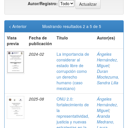
Autor/Registro:
< Anterior
Mostrando resultados 2 a 5 de 5
Vista
Fecha de
Título
Autor(es)
previa
publicación
2024-02
La importancia de
Ángeles
considerar al
Hernández,
estado libre de
Miguel
;
corrupción como
Duran
un derecho
Moctezuma,
humano (caso
Sandra Lilia
mexicano)
2025-08
ONU 2.0:
Ángeles
fortalecimiento de
Hernández,
la
Miguel
;
representatividad,
Aranda
justicia y nuevas
Medrano,
estrategias en la
Laura