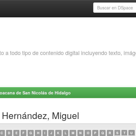
o a todo tipo de contenido digital incluyendo texto, imá
choacana de San Nicolás de Hidalgo
s Hernández, Miguel
C
D
E
F
G
H
I
J
K
L
M
N
O
P
Q
R
S
T
U