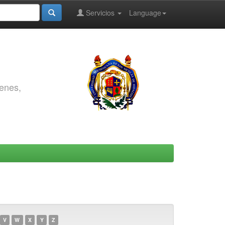
Servicios
Language
genes,
V
W
X
Y
Z