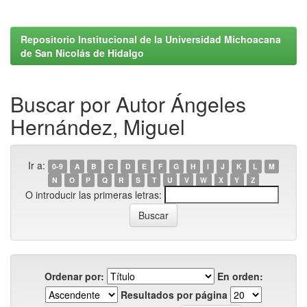
Repositorio Institucional de la Universidad Michoacana
de San Nicolás de Hidalgo
Buscar por Autor Ángeles
Hernández, Miguel
Ir a:
0-9
A
B
C
D
E
F
G
H
I
J
K
L
M
N
O
P
Q
R
S
T
U
V
W
X
Y
Z
O introducir las primeras letras:
Ordenar por:
En orden:
Resultados por página