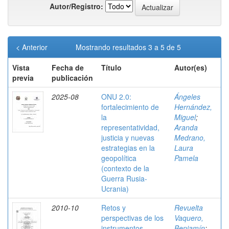
Autor/Registro:
< Anterior
Mostrando resultados 3 a 5 de 5
Vista
Fecha de
Título
Autor(es)
previa
publicación
2025-08
ONU 2.0:
Ángeles
fortalecimiento de
Hernández,
la
Miguel
;
representatividad,
Aranda
justicia y nuevas
Medrano,
estrategias en la
Laura
geopolítica
Pamela
(contexto de la
Guerra Rusia-
Ucrania)
2010-10
Retos y
Revuelta
perspectivas de los
Vaquero,
instrumentos
Benjamín
;