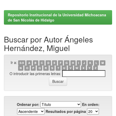
Repositorio Institucional de la Universidad Michoacana
de San Nicolás de Hidalgo
Buscar por Autor Ángeles
Hernández, Miguel
Ir a:
0-9
A
B
C
D
E
F
G
H
I
J
K
L
M
N
O
P
Q
R
S
T
U
V
W
X
Y
Z
O introducir las primeras letras:
Ordenar por:
En orden:
Resultados por página