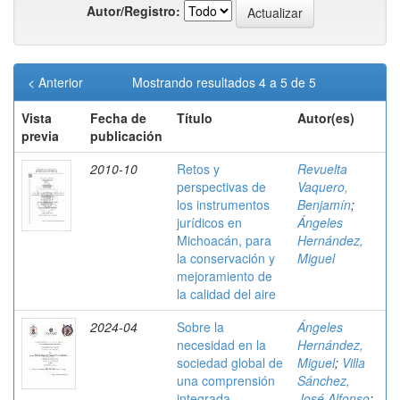
Autor/Registro:
< Anterior
Mostrando resultados 4 a 5 de 5
Vista
Fecha de
Título
Autor(es)
previa
publicación
2010-10
Retos y
Revuelta
perspectivas de
Vaquero,
los instrumentos
Benjamín
;
jurídicos en
Ángeles
Michoacán, para
Hernández,
la conservación y
Miguel
mejoramiento de
la calidad del aire
2024-04
Sobre la
Ángeles
necesidad en la
Hernández,
sociedad global de
Miguel
;
Villa
una comprensión
Sánchez,
integrada –
José Alfonso
;