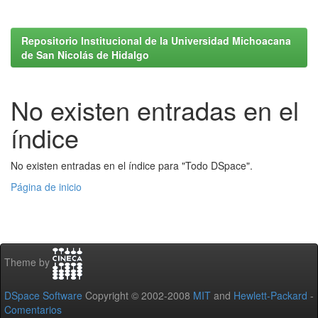
Repositorio Institucional de la Universidad Michoacana
de San Nicolás de Hidalgo
No existen entradas en el
índice
No existen entradas en el índice para "Todo DSpace".
Página de inicio
Theme by
DSpace Software
Copyright © 2002-2008
MIT
and
Hewlett-Packard
-
Comentarios