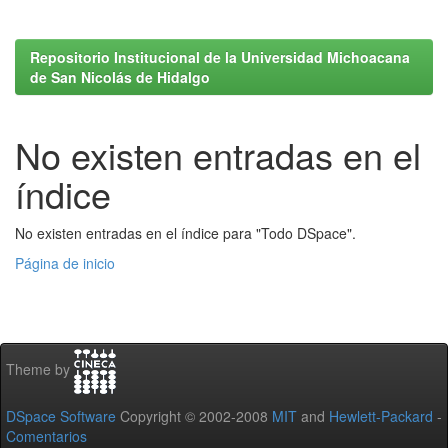
Repositorio Institucional de la Universidad Michoacana
de San Nicolás de Hidalgo
No existen entradas en el
índice
No existen entradas en el índice para "Todo DSpace".
Página de inicio
Theme by
DSpace Software
Copyright © 2002-2008
MIT
and
Hewlett-Packard
-
Comentarios