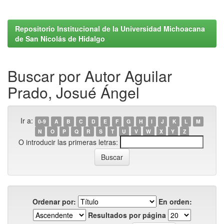
Repositorio Institucional de la Universidad Michoacana
de San Nicolás de Hidalgo
Buscar por Autor Aguilar
Prado, Josué Ángel
Ir a:
0-9
A
B
C
D
E
F
G
H
I
J
K
L
M
N
O
P
Q
R
S
T
U
V
W
X
Y
Z
O introducir las primeras letras:
Ordenar por:
En orden:
Resultados por página