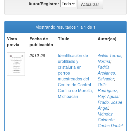
Autor/Registro:
Mostrando resultados 1 a 1 de 1
Vista
Fecha de
Título
Autor(es)
previa
publicación
2010-06
Identificación de
Avilés Torres,
urolitiasis y
Norma
;
cristaluria en
Padilla
perros
Arellanes,
muestreados del
Salvador
;
Centro de Control
Ortiz
Canino de Morelia,
Rodríguez,
Michoacán
Ruy
;
Aguilar
Prado, Josué
Ángel
;
Méndez
Calderón,
Carlos Daniel