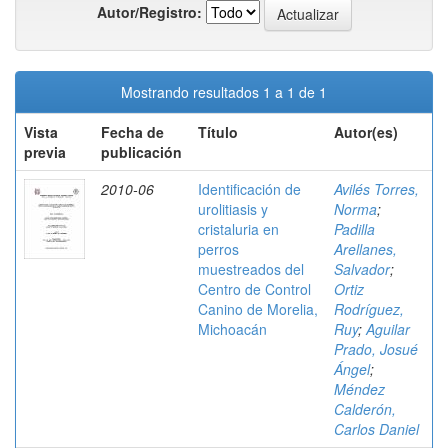
Autor/Registro:
Mostrando resultados 1 a 1 de 1
Vista
Fecha de
Título
Autor(es)
previa
publicación
2010-06
Identificación de
Avilés Torres,
urolitiasis y
Norma
;
cristaluria en
Padilla
perros
Arellanes,
muestreados del
Salvador
;
Centro de Control
Ortiz
Canino de Morelia,
Rodríguez,
Michoacán
Ruy
;
Aguilar
Prado, Josué
Ángel
;
Méndez
Calderón,
Carlos Daniel