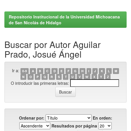
Repositorio Institucional de la Universidad Michoacana
de San Nicolás de Hidalgo
Buscar por Autor Aguilar
Prado, Josué Ángel
Ir a:
0-9
A
B
C
D
E
F
G
H
I
J
K
L
M
N
O
P
Q
R
S
T
U
V
W
X
Y
Z
O introducir las primeras letras:
Ordenar por:
En orden:
Resultados por página