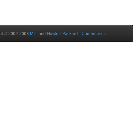
ht © 2002-2008
MIT
and
Hewlett-Packard
-
Comentarios