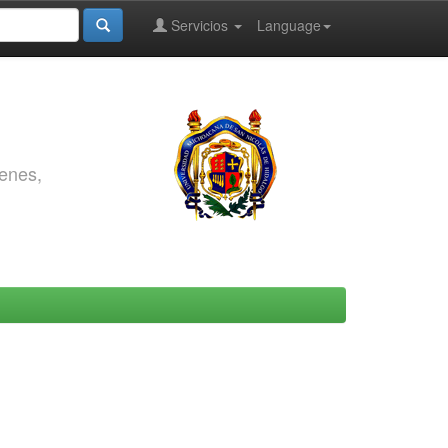
Servicios
Language
genes,