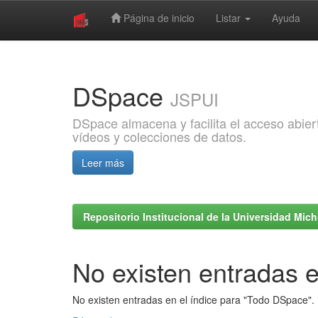
Página de inicio
Listar
Ayuda
Skip
navigation
DSpace
JSPUI
DSpace almacena y facilita el acceso abiert
vídeos y colecciones de datos.
Leer más
Repositorio Institucional de la Universidad Mi
No existen entradas e
No existen entradas en el índice para "Todo DSpace".