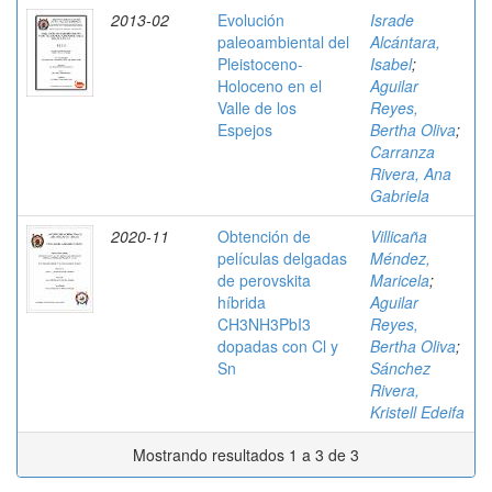
2013-02
Evolución
Israde
paleoambiental del
Alcántara,
Pleistoceno-
Isabel
;
Holoceno en el
Aguilar
Valle de los
Reyes,
Espejos
Bertha Oliva
;
Carranza
Rivera, Ana
Gabriela
2020-11
Obtención de
Villicaña
películas delgadas
Méndez,
de perovskita
Maricela
;
híbrida
Aguilar
CH3NH3PbI3
Reyes,
dopadas con Cl y
Bertha Oliva
;
Sn
Sánchez
Rivera,
Kristell Edeifa
Mostrando resultados 1 a 3 de 3