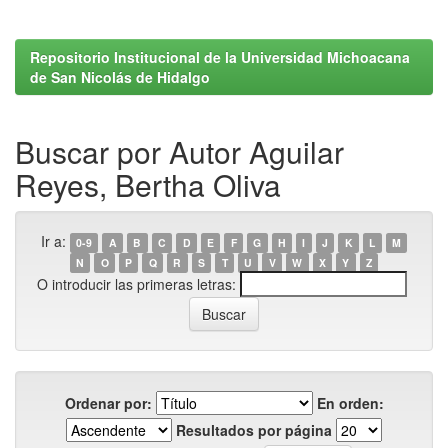
Repositorio Institucional de la Universidad Michoacana
de San Nicolás de Hidalgo
Buscar por Autor Aguilar
Reyes, Bertha Oliva
Ir a:
0-9
A
B
C
D
E
F
G
H
I
J
K
L
M
N
O
P
Q
R
S
T
U
V
W
X
Y
Z
O introducir las primeras letras:
Ordenar por:
En orden:
Resultados por página