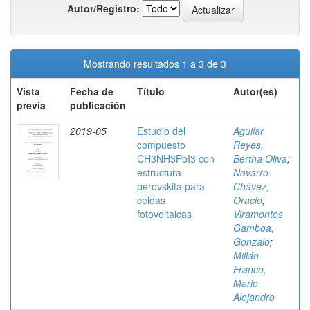
Autor/Registro:
Mostrando resultados 1 a 3 de 3
Vista
Fecha de
Título
Autor(es)
previa
publicación
2019-05
Estudio del
Aguilar
compuesto
Reyes,
CH3NH3PbI3 con
Bertha Oliva
;
estructura
Navarro
perovskita para
Chávez,
celdas
Oracio
;
fotovoltaicas
Viramontes
Gamboa,
Gonzalo
;
Millán
Franco,
Mario
Alejandro