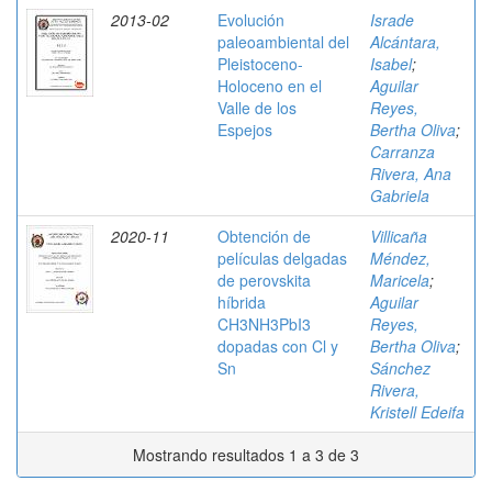
2013-02
Evolución
Israde
paleoambiental del
Alcántara,
Pleistoceno-
Isabel
;
Holoceno en el
Aguilar
Valle de los
Reyes,
Espejos
Bertha Oliva
;
Carranza
Rivera, Ana
Gabriela
2020-11
Obtención de
Villicaña
películas delgadas
Méndez,
de perovskita
Maricela
;
híbrida
Aguilar
CH3NH3PbI3
Reyes,
dopadas con Cl y
Bertha Oliva
;
Sn
Sánchez
Rivera,
Kristell Edeifa
Mostrando resultados 1 a 3 de 3