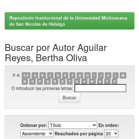
Repositorio Institucional de la Universidad Michoacana
de San Nicolás de Hidalgo
Buscar por Autor Aguilar
Reyes, Bertha Oliva
Ir a:
0-9
A
B
C
D
E
F
G
H
I
J
K
L
M
N
O
P
Q
R
S
T
U
V
W
X
Y
Z
O introducir las primeras letras:
Ordenar por:
En orden:
Resultados por página