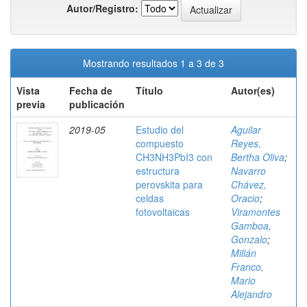
Autor/Registro:
Mostrando resultados 1 a 3 de 3
Vista
Fecha de
Título
Autor(es)
previa
publicación
2019-05
Estudio del
Aguilar
compuesto
Reyes,
CH3NH3PbI3 con
Bertha Oliva
;
estructura
Navarro
perovskita para
Chávez,
celdas
Oracio
;
fotovoltaicas
Viramontes
Gamboa,
Gonzalo
;
Millán
Franco,
Mario
Alejandro