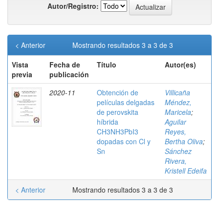
Autor/Registro:
< Anterior
Mostrando resultados 3 a 3 de 3
Vista
Fecha de
Título
Autor(es)
previa
publicación
2020-11
Obtención de
Villicaña
películas delgadas
Méndez,
de perovskita
Maricela
;
híbrida
Aguilar
CH3NH3PbI3
Reyes,
dopadas con Cl y
Bertha Oliva
;
Sn
Sánchez
Rivera,
Kristell Edeifa
< Anterior
Mostrando resultados 3 a 3 de 3