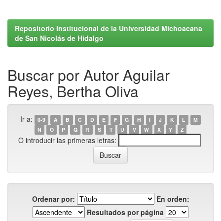
Repositorio Institucional de la Universidad Michoacana
de San Nicolás de Hidalgo
Buscar por Autor Aguilar
Reyes, Bertha Oliva
Ir a:
0-9
A
B
C
D
E
F
G
H
I
J
K
L
M
N
O
P
Q
R
S
T
U
V
W
X
Y
Z
O introducir las primeras letras:
Ordenar por:
En orden:
Resultados por página