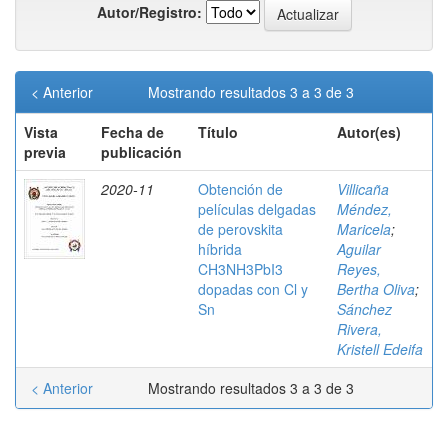
Autor/Registro:
< Anterior
Mostrando resultados 3 a 3 de 3
Vista
Fecha de
Título
Autor(es)
previa
publicación
2020-11
Obtención de
Villicaña
películas delgadas
Méndez,
de perovskita
Maricela
;
híbrida
Aguilar
CH3NH3PbI3
Reyes,
dopadas con Cl y
Bertha Oliva
;
Sn
Sánchez
Rivera,
Kristell Edeifa
< Anterior
Mostrando resultados 3 a 3 de 3