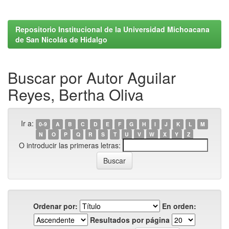
Repositorio Institucional de la Universidad Michoacana
de San Nicolás de Hidalgo
Buscar por Autor Aguilar
Reyes, Bertha Oliva
Ir a:
0-9
A
B
C
D
E
F
G
H
I
J
K
L
M
N
O
P
Q
R
S
T
U
V
W
X
Y
Z
O introducir las primeras letras:
Ordenar por:
En orden:
Resultados por página