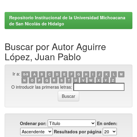
Repositorio Institucional de la Universidad Michoacana
de San Nicolás de Hidalgo
Buscar por Autor Aguirre
López, Juan Pablo
Ir a:
0-9
A
B
C
D
E
F
G
H
I
J
K
L
M
N
O
P
Q
R
S
T
U
V
W
X
Y
Z
O introducir las primeras letras:
Ordenar por:
En orden:
Resultados por página