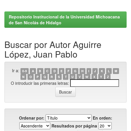
Repositorio Institucional de la Universidad Michoacana
de San Nicolás de Hidalgo
Buscar por Autor Aguirre
López, Juan Pablo
Ir a:
0-9
A
B
C
D
E
F
G
H
I
J
K
L
M
N
O
P
Q
R
S
T
U
V
W
X
Y
Z
O introducir las primeras letras:
Ordenar por:
En orden:
Resultados por página