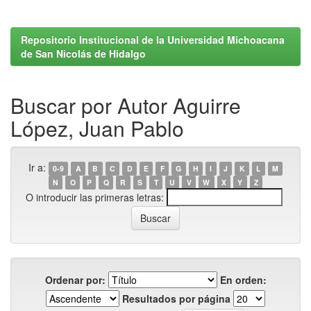
Repositorio Institucional de la Universidad Michoacana
de San Nicolás de Hidalgo
Buscar por Autor Aguirre
López, Juan Pablo
Ir a:
0-9
A
B
C
D
E
F
G
H
I
J
K
L
M
N
O
P
Q
R
S
T
U
V
W
X
Y
Z
O introducir las primeras letras:
Ordenar por:
En orden:
Resultados por página