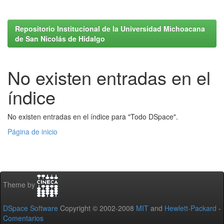
Repositorio Institucional de la Universidad Michoacana
de San Nicolás de Hidalgo
No existen entradas en el
índice
No existen entradas en el índice para "Todo DSpace".
Página de inicio
Theme by
DSpace Software
Copyright © 2002-2008
MIT
and
Hewlett-Packard
-
Comentarios