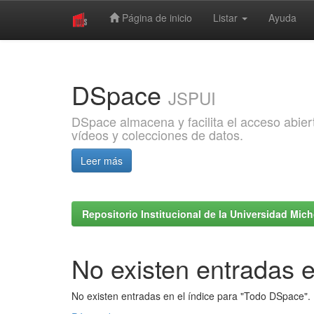
Página de inicio
Listar
Ayuda
Skip
navigation
DSpace
JSPUI
DSpace almacena y facilita el acceso abiert
vídeos y colecciones de datos.
Leer más
Repositorio Institucional de la Universidad Mi
No existen entradas e
No existen entradas en el índice para "Todo DSpace".