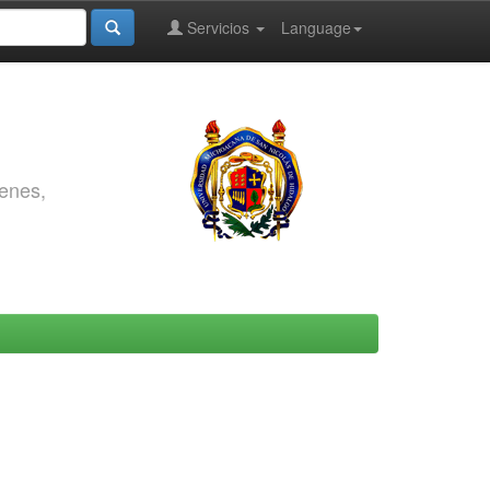
Servicios
Language
genes,