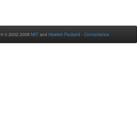
ht © 2002-2008
MIT
and
Hewlett-Packard
-
Comentarios