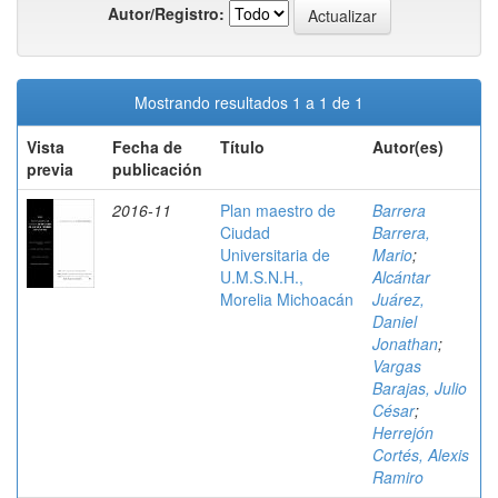
Autor/Registro:
Mostrando resultados 1 a 1 de 1
Vista
Fecha de
Título
Autor(es)
previa
publicación
2016-11
Plan maestro de
Barrera
Ciudad
Barrera,
Universitaria de
Mario
;
U.M.S.N.H.,
Alcántar
Morelia Michoacán
Juárez,
Daniel
Jonathan
;
Vargas
Barajas, Julio
César
;
Herrejón
Cortés, Alexis
Ramiro