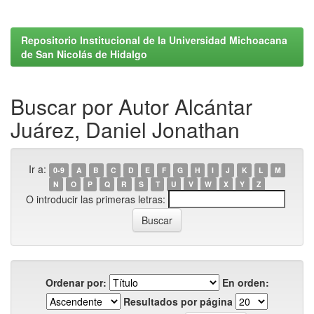
Repositorio Institucional de la Universidad Michoacana
de San Nicolás de Hidalgo
Buscar por Autor Alcántar
Juárez, Daniel Jonathan
Ir a:
0-9
A
B
C
D
E
F
G
H
I
J
K
L
M
N
O
P
Q
R
S
T
U
V
W
X
Y
Z
O introducir las primeras letras:
Ordenar por:
En orden:
Resultados por página