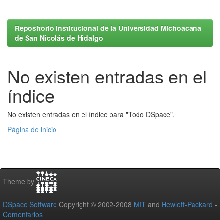
Repositorio Institucional de la Universidad Michoacana
de San Nicolás de Hidalgo
No existen entradas en el
índice
No existen entradas en el índice para "Todo DSpace".
Página de inicio
Theme by
DSpace Software
Copyright © 2002-2008
MIT
and
Hewlett-Packard
-
Comentarios