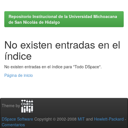
Repositorio Institucional de la Universidad Michoacana
de San Nicolás de Hidalgo
No existen entradas en el
índice
No existen entradas en el índice para "Todo DSpace".
Página de inicio
Theme by
DSpace Software
Copyright © 2002-2008
MIT
and
Hewlett-Packard
-
Comentarios