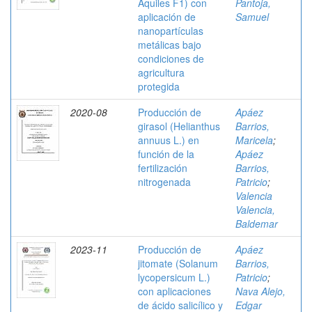
Aquiles F1) con
Pantoja,
aplicación de
Samuel
nanopartículas
metálicas bajo
condiciones de
agricultura
protegida
2020-08
Producción de
Apáez
girasol (Helianthus
Barrios,
annuus L.) en
Maricela
;
función de la
Apáez
fertilización
Barrios,
nitrogenada
Patricio
;
Valencia
Valencia,
Baldemar
2023-11
Producción de
Apáez
jitomate (Solanum
Barrios,
lycopersicum L.)
Patricio
;
con aplicaciones
Nava Alejo,
de ácido salicílico y
Edgar