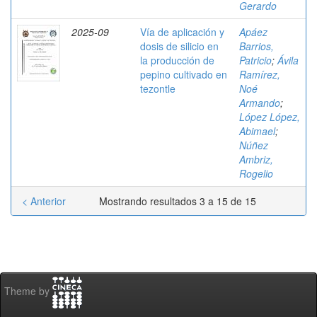
Gerardo
2025-09
Vía de aplicación y
Apáez
dosis de silicio en
Barrios,
la producción de
Patricio
;
Ávila
pepino cultivado en
Ramírez,
tezontle
Noé
Armando
;
López López,
Abimael
;
Núñez
Ambriz,
Rogelio
< Anterior
Mostrando resultados 3 a 15 de 15
Theme by