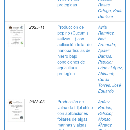
protegidas
Rosas
Ortega, Katia
Denisse
2025-11
Producción de
Ávila
pepino (Cucumis
Ramírez,
sativus L.) con
Noé
aplicación foliar de
Armando
;
nanopartículas de
Apáez
hierro bajo
Barrios,
condiciones de
Patricio
;
agricultura
López López,
protegida
Abimael
;
Cerda
Torres, José
Eduardo
2023-06
Producción de
Apáez
vaina de frijol chino
Barrios,
con aplicaciones
Patricio
;
foliares de algas
Alonso
marinas y algas
Álvarez,