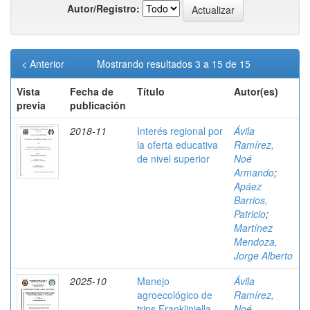
Autor/Registro:
< Anterior
Mostrando resultados 3 a 15 de 15
Vista
Fecha de
Título
Autor(es)
previa
publicación
2018-11
Interés regional por
Ávila
la oferta educativa
Ramírez,
de nivel superior
Noé
Armando
;
Apáez
Barrios,
Patricio
;
Martínez
Mendoza,
Jorge Alberto
2025-10
Manejo
Ávila
agroecológico de
Ramírez,
trips Frankliniella
Noé