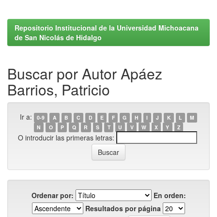
Repositorio Institucional de la Universidad Michoacana
de San Nicolás de Hidalgo
Buscar por Autor Apáez
Barrios, Patricio
Ir a:
0-9
A
B
C
D
E
F
G
H
I
J
K
L
M
N
O
P
Q
R
S
T
U
V
W
X
Y
Z
O introducir las primeras letras:
Ordenar por:
En orden:
Resultados por página