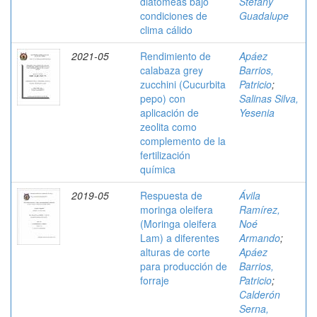
diatomeas bajo
Stefany
condiciones de
Guadalupe
clima cálido
2021-05
Rendimiento de
Apáez
calabaza grey
Barrios,
zucchini (Cucurbita
Patricio
;
pepo) con
Salinas Silva,
aplicación de
Yesenia
zeolita como
complemento de la
fertilización
química
2019-05
Respuesta de
Ávila
moringa oleifera
Ramírez,
(Moringa oleifera
Noé
Lam) a diferentes
Armando
;
alturas de corte
Apáez
para producción de
Barrios,
forraje
Patricio
;
Calderón
Serna,