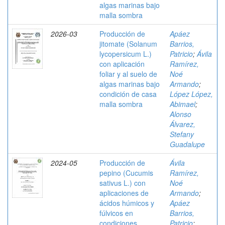
algas marinas bajo
malla sombra
2026-03
Producción de
Apáez
jitomate (Solanum
Barrios,
lycopersicum L.)
Patricio
;
Ávila
con aplicación
Ramírez,
foliar y al suelo de
Noé
algas marinas bajo
Armando
;
condición de casa
López López,
malla sombra
Abimael
;
Alonso
Álvarez,
Stefany
Guadalupe
2024-05
Producción de
Ávila
pepino (Cucumis
Ramírez,
sativus L.) con
Noé
aplicaciones de
Armando
;
ácidos húmicos y
Apáez
fúlvicos en
Barrios,
condiciones
Patricio
;