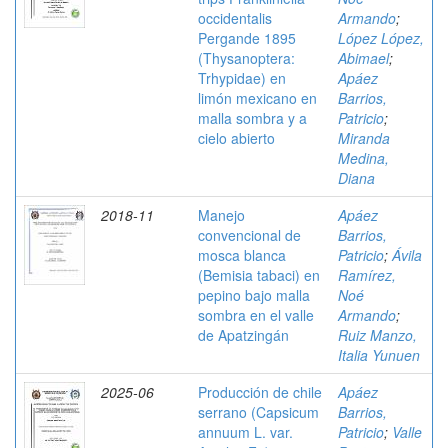
occidentalis
Armando
;
Pergande 1895
López López,
(Thysanoptera:
Abimael
;
Trhypidae) en
Apáez
limón mexicano en
Barrios,
malla sombra y a
Patricio
;
cielo abierto
Miranda
Medina,
Diana
2018-11
Manejo
Apáez
convencional de
Barrios,
mosca blanca
Patricio
;
Ávila
(Bemisia tabaci) en
Ramírez,
pepino bajo malla
Noé
sombra en el valle
Armando
;
de Apatzingán
Ruiz Manzo,
Italia Yunuen
2025-06
Producción de chile
Apáez
serrano (Capsicum
Barrios,
annuum L. var.
Patricio
;
Valle