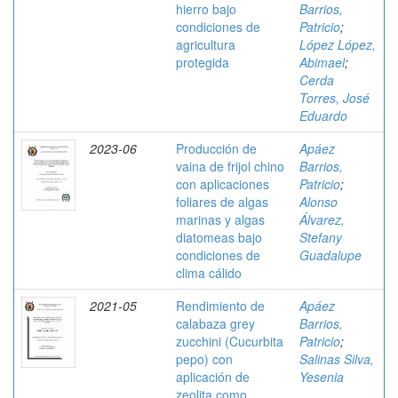
hierro bajo
Barrios,
condiciones de
Patricio
;
agricultura
López López,
protegida
Abimael
;
Cerda
Torres, José
Eduardo
2023-06
Producción de
Apáez
vaina de frijol chino
Barrios,
con aplicaciones
Patricio
;
foliares de algas
Alonso
marinas y algas
Álvarez,
diatomeas bajo
Stefany
condiciones de
Guadalupe
clima cálido
2021-05
Rendimiento de
Apáez
calabaza grey
Barrios,
zucchini (Cucurbita
Patricio
;
pepo) con
Salinas Silva,
aplicación de
Yesenia
zeolita como