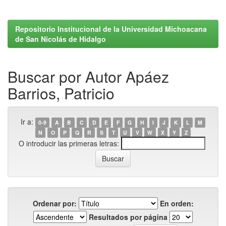
Repositorio Institucional de la Universidad Michoacana
de San Nicolás de Hidalgo
Buscar por Autor Apáez
Barrios, Patricio
Ir a:
0-9
A
B
C
D
E
F
G
H
I
J
K
L
M
N
O
P
Q
R
S
T
U
V
W
X
Y
Z
O introducir las primeras letras:
Ordenar por:
En orden:
Resultados por página