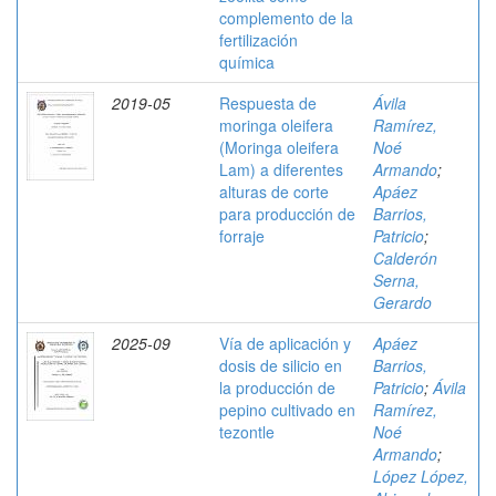
complemento de la
fertilización
química
2019-05
Respuesta de
Ávila
moringa oleifera
Ramírez,
(Moringa oleifera
Noé
Lam) a diferentes
Armando
;
alturas de corte
Apáez
para producción de
Barrios,
forraje
Patricio
;
Calderón
Serna,
Gerardo
2025-09
Vía de aplicación y
Apáez
dosis de silicio en
Barrios,
la producción de
Patricio
;
Ávila
pepino cultivado en
Ramírez,
tezontle
Noé
Armando
;
López López,