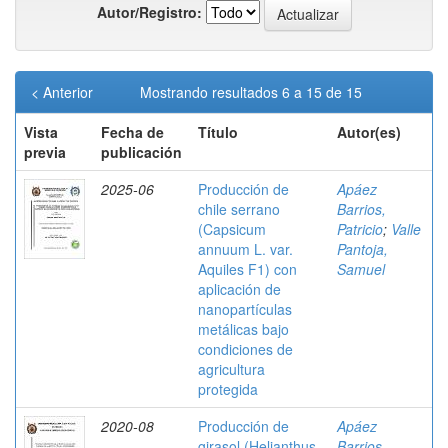
Autor/Registro:
< Anterior
Mostrando resultados 6 a 15 de 15
Vista
Fecha de
Título
Autor(es)
previa
publicación
2025-06
Producción de
Apáez
chile serrano
Barrios,
(Capsicum
Patricio
;
Valle
annuum L. var.
Pantoja,
Aquiles F1) con
Samuel
aplicación de
nanopartículas
metálicas bajo
condiciones de
agricultura
protegida
2020-08
Producción de
Apáez
girasol (Helianthus
Barrios,