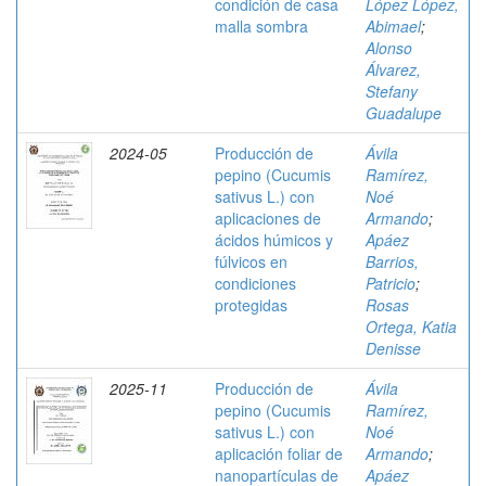
condición de casa
López López,
malla sombra
Abimael
;
Alonso
Álvarez,
Stefany
Guadalupe
2024-05
Producción de
Ávila
pepino (Cucumis
Ramírez,
sativus L.) con
Noé
aplicaciones de
Armando
;
ácidos húmicos y
Apáez
fúlvicos en
Barrios,
condiciones
Patricio
;
protegidas
Rosas
Ortega, Katia
Denisse
2025-11
Producción de
Ávila
pepino (Cucumis
Ramírez,
sativus L.) con
Noé
aplicación foliar de
Armando
;
nanopartículas de
Apáez