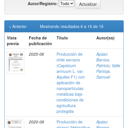
Autor/Registro:
< Anterior
Mostrando resultados 6 a 15 de 15
Vista
Fecha de
Título
Autor(es)
previa
publicación
2025-06
Producción de
Apáez
chile serrano
Barrios,
(Capsicum
Patricio
;
Valle
annuum L. var.
Pantoja,
Aquiles F1) con
Samuel
aplicación de
nanopartículas
metálicas bajo
condiciones de
agricultura
protegida
2020-08
Producción de
Apáez
girasol (Helianthus
Barrios,