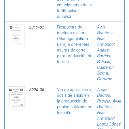
complemento de la
fertilización
química
2019-05
Respuesta de
Ávila
moringa oleifera
Ramírez,
(Moringa oleifera
Noé
Lam) a diferentes
Armando
;
alturas de corte
Apáez
para producción de
Barrios,
forraje
Patricio
;
Calderón
Serna,
Gerardo
2025-09
Vía de aplicación y
Apáez
dosis de silicio en
Barrios,
la producción de
Patricio
;
Ávila
pepino cultivado en
Ramírez,
tezontle
Noé
Armando
;
López López,