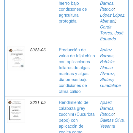
hierro bajo
Barrios,
condiciones de
Patricio
;
agricultura
López López,
protegida
Abimael
;
Cerda
Torres, José
Eduardo
2023-06
Producción de
Apáez
vaina de frijol chino
Barrios,
con aplicaciones
Patricio
;
foliares de algas
Alonso
marinas y algas
Álvarez,
diatomeas bajo
Stefany
condiciones de
Guadalupe
clima cálido
2021-05
Rendimiento de
Apáez
calabaza grey
Barrios,
zucchini (Cucurbita
Patricio
;
pepo) con
Salinas Silva,
aplicación de
Yesenia
zeolita como