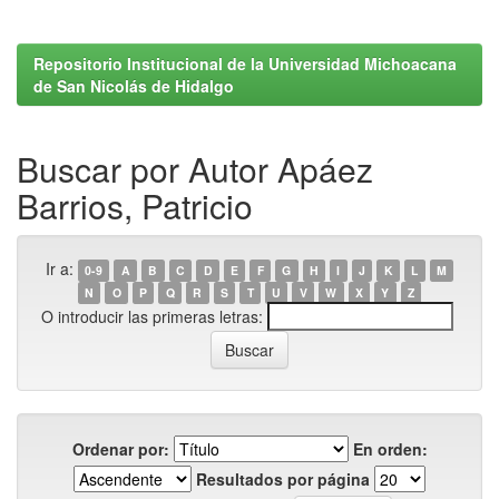
Repositorio Institucional de la Universidad Michoacana
de San Nicolás de Hidalgo
Buscar por Autor Apáez
Barrios, Patricio
Ir a:
0-9
A
B
C
D
E
F
G
H
I
J
K
L
M
N
O
P
Q
R
S
T
U
V
W
X
Y
Z
O introducir las primeras letras:
Ordenar por:
En orden:
Resultados por página