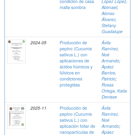
condición de casa
López López,
malla sombra
Abimael
;
Alonso
Álvarez,
Stefany
Guadalupe
2024-05
Producción de
Ávila
pepino (Cucumis
Ramírez,
sativus L.) con
Noé
aplicaciones de
Armando
;
ácidos húmicos y
Apáez
fúlvicos en
Barrios,
condiciones
Patricio
;
protegidas
Rosas
Ortega, Katia
Denisse
2025-11
Producción de
Ávila
pepino (Cucumis
Ramírez,
sativus L.) con
Noé
aplicación foliar de
Armando
;
nanopartículas de
Apáez