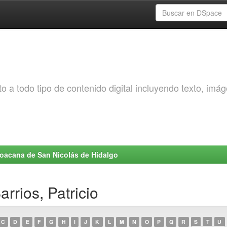
o a todo tipo de contenido digital incluyendo texto, imá
choacana de San Nicolás de Hidalgo
rrios, Patricio
C
D
E
F
G
H
I
J
K
L
M
N
O
P
Q
R
S
T
U