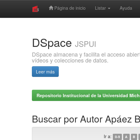
Página de inicio
Listar
Ayuda
Skip
navigation
DSpace
JSPUI
DSpace almacena y facilita el acceso abiert
vídeos y colecciones de datos.
Leer más
Repositorio Institucional de la Universidad Mi
Buscar por Autor Apáez Ba
Ir a:
0-9
A
B