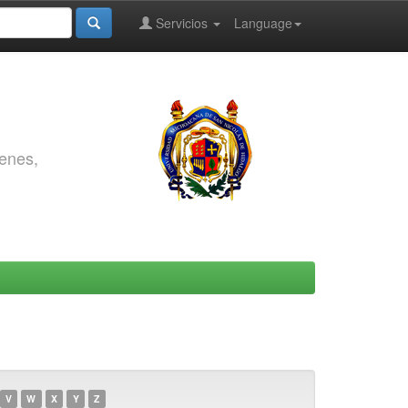
Servicios
Language
genes,
V
W
X
Y
Z