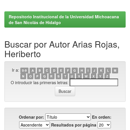
Repositorio Institucional de la Universidad Michoacana
de San Nicolás de Hidalgo
Buscar por Autor Arias Rojas,
Heriberto
Ir a:
0-9
A
B
C
D
E
F
G
H
I
J
K
L
M
N
O
P
Q
R
S
T
U
V
W
X
Y
Z
O introducir las primeras letras:
Ordenar por:
En orden:
Resultados por página