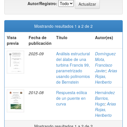
Autor/Registro:
Mostrando resultados 1 a 2 de 2
Vista
Fecha de
Título
Autor(es)
previa
publicación
2025-09
Análisis estructural
Domínguez
del álabe de una
Mota,
turbina Francis 99,
Francisco
parametrizado
Javier
;
Arias
usando polinomios
Rojas,
de Bernstein
Heriberto
2012-08
Respuesta eólica
Hernández
de un puente en
Barrios,
curva
Hugo
;
Arias
Rojas,
Heriberto
Mostrando resultados 1 a 2 de 2