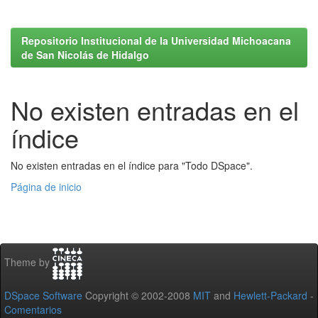
Repositorio Institucional de la Universidad Michoacana
de San Nicolás de Hidalgo
No existen entradas en el
índice
No existen entradas en el índice para "Todo DSpace".
Página de inicio
Theme by
DSpace Software
Copyright © 2002-2008
MIT
and
Hewlett-Packard
-
Comentarios