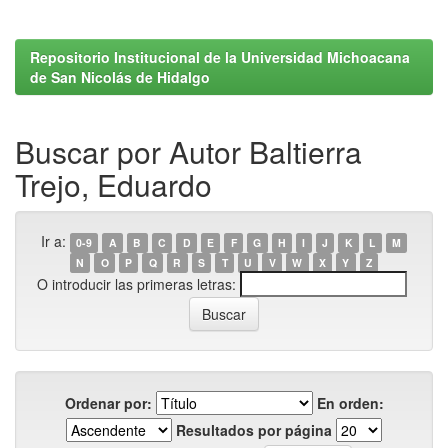
Repositorio Institucional de la Universidad Michoacana
de San Nicolás de Hidalgo
Buscar por Autor Baltierra
Trejo, Eduardo
Ir a:
0-9
A
B
C
D
E
F
G
H
I
J
K
L
M
N
O
P
Q
R
S
T
U
V
W
X
Y
Z
O introducir las primeras letras:
Ordenar por:
En orden:
Resultados por página