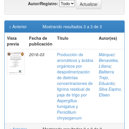
Autor/Registro:
< Anterior
Mostrando resultados 3 a 3 de 3
Vista
Fecha de
Título
Autor(es)
previa
publicación
2016-03
Producción de
Márquez
aromáticos y ácidos
Benavides,
orgánicos por
Liliana
;
despolimerización
Baltierra
de distintas
Trejo,
concentraciones de
Eduardo
;
lignina residual de
Silva Espino,
paja de trigo por
Eliseo
Aspergillus
fumigatus y
Penicillium
chrysogenum