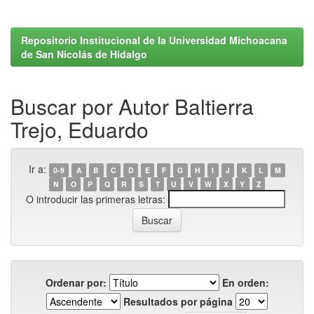
Repositorio Institucional de la Universidad Michoacana
de San Nicolás de Hidalgo
Buscar por Autor Baltierra
Trejo, Eduardo
Ir a:
0-9
A
B
C
D
E
F
G
H
I
J
K
L
M
N
O
P
Q
R
S
T
U
V
W
X
Y
Z
O introducir las primeras letras:
Ordenar por:
En orden:
Resultados por página