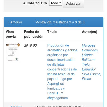
Autor/Registro:
< Anterior
Mostrando resultados 3 a 3 de 3
Vista
Fecha de
Título
Autor(es)
previa
publicación
2016-03
Producción de
Márquez
aromáticos y ácidos
Benavides,
orgánicos por
Liliana
;
despolimerización
Baltierra
de distintas
Trejo,
concentraciones de
Eduardo
;
lignina residual de
Silva Espino,
paja de trigo por
Eliseo
Aspergillus
fumigatus y
Penicillium
chrysogenum