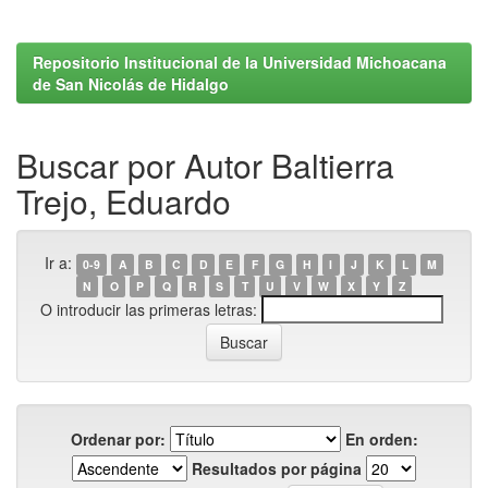
Repositorio Institucional de la Universidad Michoacana
de San Nicolás de Hidalgo
Buscar por Autor Baltierra
Trejo, Eduardo
Ir a:
0-9
A
B
C
D
E
F
G
H
I
J
K
L
M
N
O
P
Q
R
S
T
U
V
W
X
Y
Z
O introducir las primeras letras:
Ordenar por:
En orden:
Resultados por página