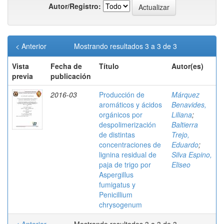
Autor/Registro:
< Anterior
Mostrando resultados 3 a 3 de 3
Vista
Fecha de
Título
Autor(es)
previa
publicación
2016-03
Producción de
Márquez
aromáticos y ácidos
Benavides,
orgánicos por
Liliana
;
despolimerización
Baltierra
de distintas
Trejo,
concentraciones de
Eduardo
;
lignina residual de
Silva Espino,
paja de trigo por
Eliseo
Aspergillus
fumigatus y
Penicillium
chrysogenum