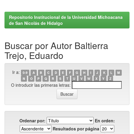
Repositorio Institucional de la Universidad Michoacana
de San Nicolás de Hidalgo
Buscar por Autor Baltierra
Trejo, Eduardo
Ir a:
0-9
A
B
C
D
E
F
G
H
I
J
K
L
M
N
O
P
Q
R
S
T
U
V
W
X
Y
Z
O introducir las primeras letras:
Ordenar por:
En orden:
Resultados por página