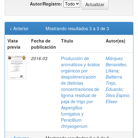
Autor/Registro:
< Anterior
Mostrando resultados 3 a 3 de 3
Vista
Fecha de
Título
Autor(es)
previa
publicación
2016-03
Producción de
Márquez
aromáticos y ácidos
Benavides,
orgánicos por
Liliana
;
despolimerización
Baltierra
de distintas
Trejo,
concentraciones de
Eduardo
;
lignina residual de
Silva Espino,
paja de trigo por
Eliseo
Aspergillus
fumigatus y
Penicillium
chrysogenum