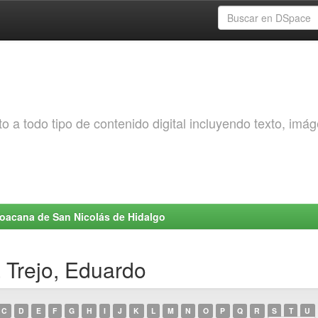
o a todo tipo de contenido digital incluyendo texto, imá
choacana de San Nicolás de Hidalgo
a Trejo, Eduardo
C
D
E
F
G
H
I
J
K
L
M
N
O
P
Q
R
S
T
U