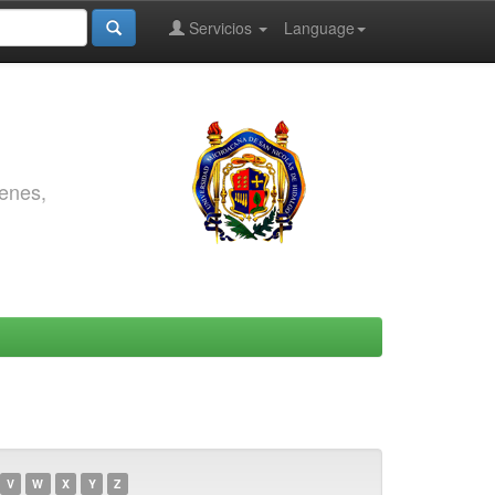
Servicios
Language
genes,
V
W
X
Y
Z