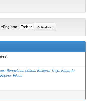
r/Registro:
r(es)
uez Benavides, Liliana
;
Baltierra Trejo, Eduardo
;
 Espino, Eliseo