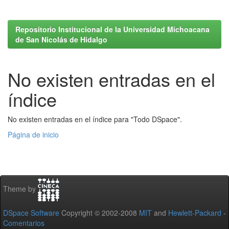
Repositorio Institucional de la Universidad Michoacana
de San Nicolás de Hidalgo
No existen entradas en el
índice
No existen entradas en el índice para "Todo DSpace".
Página de inicio
Theme by
DSpace Software
Copyright © 2002-2008
MIT
and
Hewlett-Packard
-
Comentarios