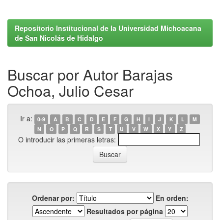
Repositorio Institucional de la Universidad Michoacana
de San Nicolás de Hidalgo
Buscar por Autor Barajas
Ochoa, Julio Cesar
Ir a:
0-9
A
B
C
D
E
F
G
H
I
J
K
L
M
N
O
P
Q
R
S
T
U
V
W
X
Y
Z
O introducir las primeras letras:
Ordenar por:
En orden:
Resultados por página